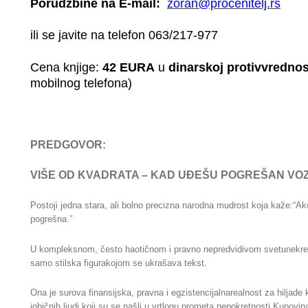
Porudžbine na E-mail:
zoran@procenitelj.rs
ili se javite na telefon 063/217-977
Cena knjige:
42
EURA
u
dinarskoj
protivvrednos
mobilnog telefona)
PREDGOVOR:
VIŠE OD KVADRATA – KAD UĐEŠU POGREŠAN VO
Postoji jedna stara, ali bolno precizna narodna mudrost koja kaže:“A
pogrešna.”
U kompleksnom, često haotičnom i pravno nepredvidivom svetunekretni
samo stilska figurakojom se ukrašava tekst.
Ona je surova finansijska, pravna i egzistencijalnarealnost za hiljade 
iobičnih ljudi koji su se našli u vrtlogu prometa nepokretnosti.Kupovin