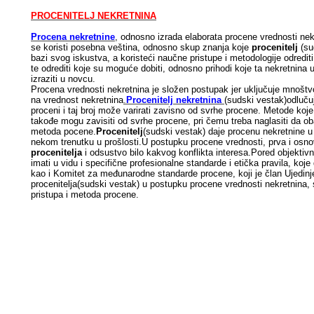
PROCENITELJ NEKRETNINA
Procena nekretnine
, od­no­sno iz­ra­da ela­bo­ra­ta pro­ce­ne vred­no­sti ne­
se ko­ri­sti po­seb­na ve­šti­na, od­no­sno skup zna­nja ko­je
pro­ce­ni­telj
(sud
ba­zi svog is­ku­stva, a ko­ri­ste­ći na­uč­ne pri­stu­pe i me­to­do­lo­gi­je odre­di­ti
te od­re­di­ti ko­je su mo­gu­će do­bi­ti, od­no­sno pri­ho­di ko­je ta ne­kret­ni
iz­ra­zi­ti u nov­cu.
Procena vrednosti nekretnina je složen postupak jer uključuje mnoštvo č
na vrednost nekretnina
.
Procenitelj nekretnina
(sudski vestak)odlučuj
proceni i taj broj može varirati zavisno od svrhe procene. Metode koje ć
takođe mogu zavisiti od svrhe procene, pri čemu treba naglasiti da ob
metoda pocene.
Procenitelj
(sudski vestak) daje procenu nekretnine u
nekom trenutku u prošlosti.U postupku procene vrednosti, prva i osn
procenitelja
i odsustvo bilo kakvog konflikta interesa.Pored objektiv
imati u vidu i specifične profesionalne standarde i etička pravila, koje
kao i Komitet za međunarodne standarde procene, koji je član Ujedinje
procenitelja(sudski vestak) u postupku procene vrednosti nekretnina,
pristupa i metoda procene.