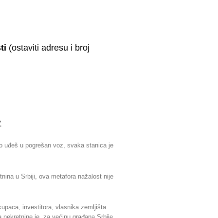
ti
(ostaviti adresu i broj
Z
ko uđeš u pogrešan voz, svaka stanica je
na u Srbiji, ova metafora nažalost nije
kupaca, investitora, vlasnika zemljišta
a nekretnine je, za većinu građana Srbije,