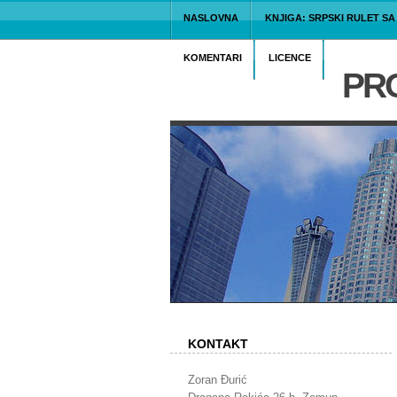
NASLOVNA
KNJIGA: SRPSKI RULET S
KOMENTARI
LICENCE
PRO
KONTAKT
Zoran Đurić