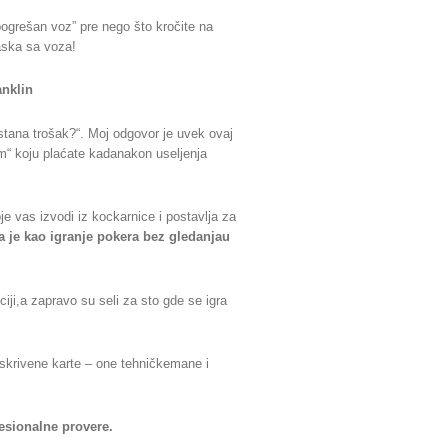
ogrešan voz” pre nego što kročite na
aska sa voza!
anklin
stana trošak?“. Moj odgovor je uvek ovaj
m“ koju plaćate kadanakon useljenja
je vas izvodi iz kockarnice i postavlja za
ja je kao igranje pokera bez gledanjau
ciji,a zapravo su seli za sto gde se igra
skrivene karte – one tehničkemane i
esionalne provere.