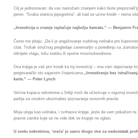
Cilj je jednostavan: da vas naoružam znanjem kako biste prepoznali“p
peron. “Svaka stanica jepogrešna”, ali kad se uzme kredit – nema sil
„Investicija u znanje isplaćuje najbolju kamatu.“ — Benjamin Fr
Često me pitaju: „Da li je angažovanje sudskog veštaka pre kupovine
citat. Trošak stručnog pregledaje zanemarljiv u poređenju sa „kamato
otkrijete vlagu, lošu statiku ili sporne imovinskeodnose.
Ova knjiga je vaš prvi korak ka toj investiciji – ona vam dajeznanje ko
pregovarački sto sajasnim činjenicama.
„Investiranje bez istraživan
karte.“ — Peter Lynch
Većina kupaca nekretnina u Srbiji misli da učestvuje u sigurnoj investi
partija sa visokim ulozimabez poznavanja osnovnih pravila.
Moja uloga kao veštaka, i svrhaove knjige, jeste da vam pokažem te 
pravne zamke koje se ne vide dok se krupije ne oglasi.
U svetu nekretnina, ‘sreća’ je samo drugo ime za nedostatak prof