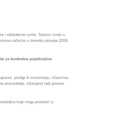
ne i edukativne svrhe. Stavovi izneti u
opisima važećim u trenutku pisanja (2026.
vete za konkretne pojedinačne
vini, prodaji ili investiranju, čitaocima
 procenitelje, inženjere) radi provere
posledice koje mogu proisteći iz