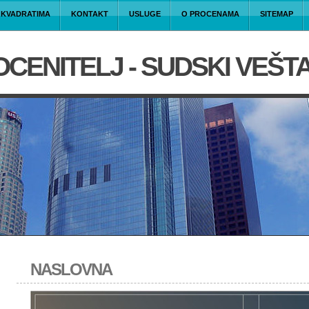
A KVADRATIMA
KONTAKT
USLUGE
O PROCENAMA
SITEMAP
CENITELJ - SUDSKI VEŠT
NASLOVNA