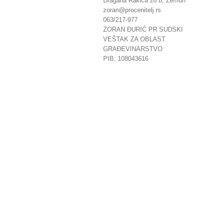
Dragana Rakića 26 b, Zemun
zoran@procenitelj.rs
063/217-977
ZORAN ĐURIĆ PR SUDSKI
VEŠTAK ZA OBLAST
GRAĐEVINARSTVO
PIB: 108043616