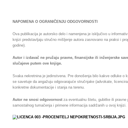
NAPOMENA O OGRANIČENJU ODGOVORNOSTI
Ova publikacija je autorsko delo i namenjena je isključivo u informativ
knjizi predstavljaju stručno mišljenje autora zasnovano na praksi i pr
godine).
Autor i izdavač ne pružaju pravne, finansijske ili inženjerske sa
slučajeve putem ove knjige.
Svaka nekretnina je jedinstvena. Pre donošenja bilo kakve odluke o kupo
se savetuje da angažuju odgovarajuće stručnjake (advokate, licencirane
konkretne dokumentacije i stanja na terenu.
Autor ne snosi odgovornost
za eventualnu štetu, gubitke ili pravne 
samostalnog tumačenja i primene informacija sadržanih u ovoj knjizi.