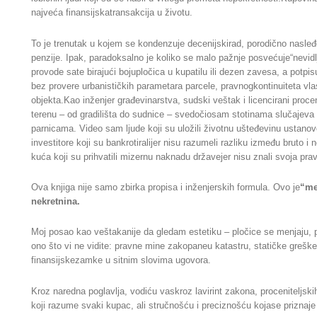
najveća finansijskatransakcija u životu.
To je trenutak u kojem se kondenzuje decenijskirad, porodično nasleđe 
penzije. Ipak, paradoksalno je koliko se malo pažnje posvećuje“nevidlj
provode sate birajući bojupločica u kupatilu ili dezen zavesa, a potpis
bez provere urbanističkih parametara parcele, pravnogkontinuiteta vlasn
objekta.Kao inženjer građevinarstva, sudski veštak i licencirani proc
terenu – od gradilišta do sudnice – svedočiosam stotinama slučajeva
parnicama. Video sam ljude koji su uložili životnu ušteđevinu ustanove
investitore koji su bankrotiralijer nisu razumeli razliku između bruto i
kuća koji su prihvatili mizernu naknadu državejer nisu znali svoja pra
Ova knjiga nije samo zbirka propisa i inženjerskih formula. Ovo je
“me
nekretnina.
Moj posao kao veštakanije da gledam estetiku – pločice se menjaju, 
ono što vi ne vidite: pravne mine zakopaneu katastru, statičke greške
finansijskezamke u sitnim slovima ugovora.
Kroz naredna poglavlja, vodiću vaskroz lavirint zakona, proceniteljski
koji razume svaki kupac, ali stručnošću i preciznošću kojase priznaje