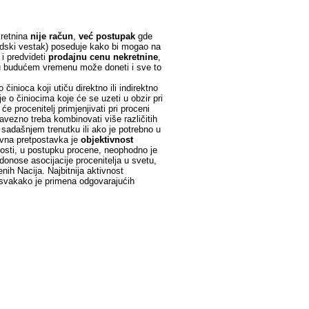
kret­ni­na
ni­je ra­čun
,
već po­stu­pak
gde
ski vestak) po­se­du­je ka­ko bi mo­gao na
 i pred­vi­de­ti
pro­daj­nu ce­nu ne­kret­ni­ne
,
­na u bu­du­ćem vre­me­nu mo­že do­ne­ti i sve to
inioca koji utiču direktno ili indirektno
e o činiocima koje će se uzeti u obzir pri
e procenitelj primjenjivati pri proceni
avezno treba kombinovati više različitih
 sadašnjem trenutku ili ako je potrebno u
ovna pretpostavka je
objektivnost
nosti, u postupku procene, neophodno je
 donose asocijacije procenitelja u svetu,
nih Nacija. Najbitnija aktivnost
 svakako je primena odgovarajućih