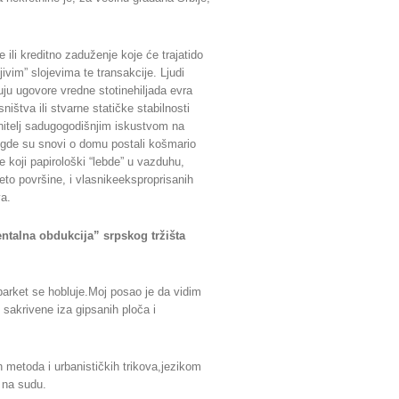
ili kreditno zaduženje koje će trajatido
ivim” slojevima te transakcije. Ljudi
uju ugovore vredne stotinehiljada evra
ištva ili stvarne statičke stabilnosti
enitelj sadugogodišnjim iskustvom na
 gde su snovi o domu postali košmario
 koji papirološki “lebde” u vazduhu,
 neto površine, i vlasnikeeksproprisanih
va.
ntalna obdukcija” srpskog tržišta
parket se hobluje.Moj posao je da vidim
 sakrivene iza gipsanih ploča i
h metoda i urbanističkih trikova,jezikom
 na sudu.